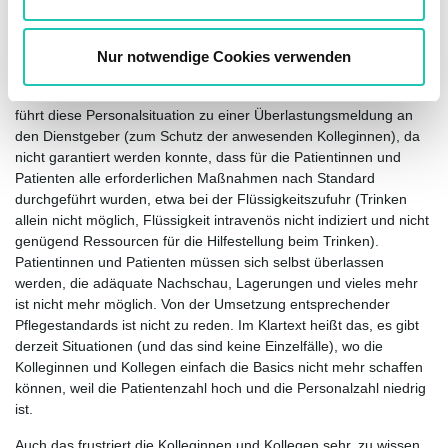
h
infrage kommenden Kolleginnen dann für die folgende Nacht
l
nicht zur Verfügung stehen. Also sind die Patientinnen und
Patienten mit weniger Personal zu versorgen. Auf der inneren
Nur notwendige Cookies verwenden
Medizin ist es so, dass sehr viele Patienten hochbetagte
Menschen sind und der pflegerische Aufwand groß. Am Ende
führt diese Personalsituation zu einer Überlastungsmeldung an
den Dienstgeber (zum Schutz der anwesenden Kolleginnen), da
nicht garantiert werden konnte, dass für die Patientinnen und
Patienten alle erforderlichen Maßnahmen nach Standard
durchgeführt wurden, etwa bei der Flüssigkeitszufuhr (Trinken
allein nicht möglich, Flüssigkeit intravenös nicht indiziert und nicht
genügend Ressourcen für die Hilfestellung beim Trinken).
Patientinnen und Patienten müssen sich selbst überlassen
werden, die adäquate Nachschau, Lagerungen und vieles mehr
ist nicht mehr möglich. Von der Umsetzung entsprechender
Pflegestandards ist nicht zu reden. Im Klartext heißt das, es gibt
derzeit Situationen (und das sind keine Einzelfälle), wo die
Kolleginnen und Kollegen einfach die Basics nicht mehr schaffen
können, weil die Patientenzahl hoch und die Personalzahl niedrig
ist.
Auch das frustriert die Kolleginnen und Kollegen sehr, zu wissen,