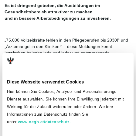
Es ist dringend geboten, die Ausbildungen im
Gesundheitsbereich attraktiver zu machen
und in bessere Arbeitsbedingungen zu investieren.
„75.000 Vollzeitkräfte fehlen in den Pflegeberufen bis 2030!“ und
„Ärztemangel in den Kliniken!“ – diese Meldungen kennt
inzwischen beinahe jede und jeder und entsprechende
Reformpakete werden, wenn auch zu spät und zu wenig
umfangreich, aber doch diskutiert und geschnürt.
Was jedoch völlig außerhalb der Wahrnehmung liegt, ist die
Diese Webseite verwendet Cookies
Tatsache, dass das System Gesundheit und Pflege ein
Zusammenspiel von mehr als einhundert Berufsgruppen ist – und
Hier können Sie Cookies, Analyse- und Personalisierungs-
in allen Gruppen gibt es derzeit massive Probleme mit dem
Dienste auswählen. Sie können Ihre Einwilligung jederzeit mit
„Nachwuchs“. Pflegekräfte und Medizinerinnen stellen im Gefüge
Wirkung für die Zukunft widerrufen oder ändern. Weitere
einer Klinik (je nach Fachausrichtung) rund 50 Prozent der
Informationen zum Datenschutz finden Sie
Belegschaft. Die zweite Hälfte der Belegschaft besteht aus
weiteren Gesundheitsberufen, die dafür sorgen, dass die
unter
www.oegb.at/datenschutz.
Patientinnen und Patienten richtig und schnell diagnostiziert,
operiert und/ oder therapiert werden.