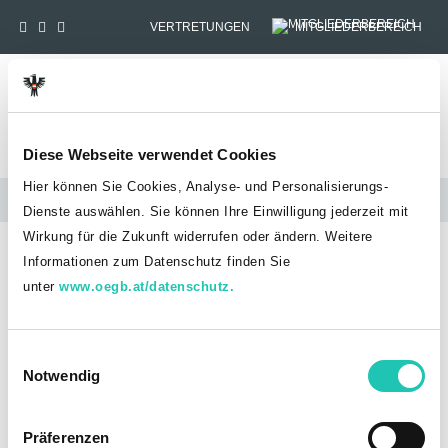
VERTRETUNGEN
MITGLIEDERBEREICH
Tog
Diese Webseite verwendet Cookies
Hier können Sie Cookies, Analyse- und Personalisierungs-
Links
Dienste auswählen. Sie können Ihre Einwilligung jederzeit mit
Wirkung für die Zukunft widerrufen oder ändern. Weitere
HOME
LINKS
Informationen zum Datenschutz finden Sie
unter
www.oegb.at/datenschutz.
Links
E
Durch Klicken auf die unten stehenden Links erfahrt ihr mehr über
Notwendig
i
die Angebote und Arbeit der Gewerkschaften.
n
w
Präferenzen
GÖD
→ Zur Gewerkschaft Öffentlicher Dienst