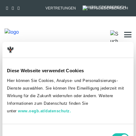
VERTRETUNGEN
MITGLIEDERBEREICH
Tog
HOME
SITEMAP
Diese Webseite verwendet Cookies
Unternehmensseite
Hier können Sie Cookies, Analyse- und Personalisierungs-
Dienste auswählen. Sie können Ihre Einwilligung jederzeit mit
Aktuelles
Wirkung für die Zukunft widerrufen oder ändern. Weitere
News
Informationen zum Datenschutz finden Sie
Publikationen
unter
www.oegb.at/datenschutz.
Magazin
Folder und Broschüren
Informationskanäle
E
Themen