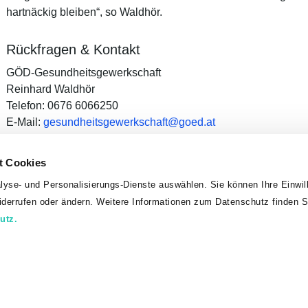
hartnäckig bleiben“, so Waldhör.
Rückfragen & Kontakt
GÖD-Gesundheitsgewerkschaft
Reinhard Waldhör
Telefon: 0676 6066250
E-Mail:
gesundheitsgewerkschaft
@
goed
.
at
Website:
gesundheitsgewerkschaft.goed.at
t Cookies
younion _ Die Daseinsgewerkschaft
lyse- und Personalisierungs-Dienste auswählen. Sie können Ihre Einwill
Referat für Kommunikation und Öffentlichkeitsarbeit
widerrufen oder ändern. Weitere Informationen zum Datenschutz finden S
Telefon: 01 31316 83617
utz.
presse
@
younion
.
at
www.younion.at