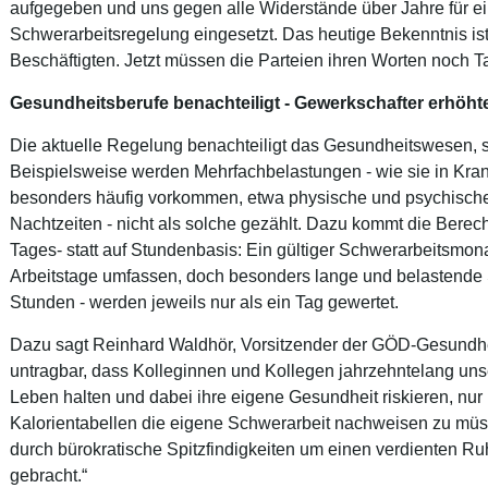
aufgegeben und uns gegen alle Widerstände über Jahre für e
Schwerarbeitsregelung eingesetzt. Das heutige Bekenntnis ist 
Beschäftigten. Jetzt müssen die Parteien ihren Worten noch Ta
Gesundheitsberufe benachteiligt - Gewerkschafter erhöh
Die aktuelle Regelung benachteiligt das Gesundheitswesen, s
Beispielsweise werden Mehrfachbelastungen - wie sie in Kr
besonders häufig vorkommen, etwa physische und psychisch
Nachtzeiten - nicht als solche gezählt. Dazu kommt die Berec
Tages- statt auf Stundenbasis: Ein gültiger Schwerarbeitsmo
Arbeitstage umfassen, doch besonders lange und belastende S
Stunden - werden jeweils nur als ein Tag gewertet.
Dazu sagt Reinhard Waldhör, Vorsitzender der GÖD-Gesundhei
untragbar, dass Kolleginnen und Kollegen jahrzehntelang u
Leben halten und dabei ihre eigene Gesundheit riskieren, n
Kalorientabellen die eigene Schwerarbeit nachweisen zu mü
durch bürokratische Spitzfindigkeiten um einen verdienten 
gebracht.“