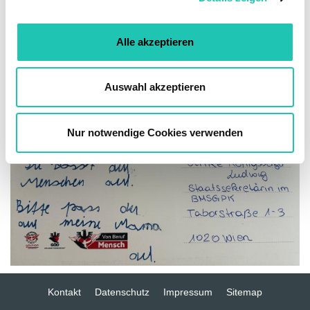
Blumen, sondern faire Arbeitsbedingungen und echte Entlastung!
a
u
Alle akzeptieren
s
w
a
Auswahl akzeptieren
h
l
Nur notwendige Cookies verwenden
Kontakt
Datenschutz
Impressum
Sitemap