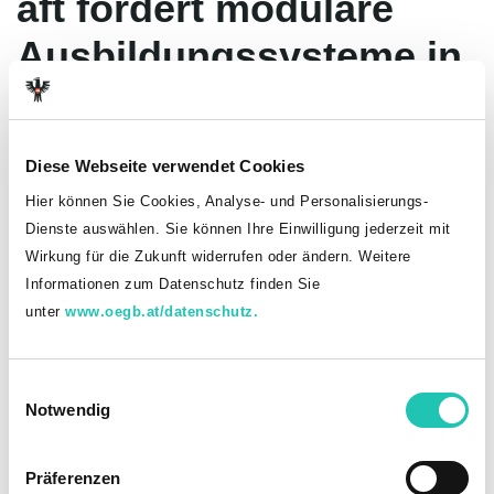
aft fordert modulare
Ausbildungssysteme in
den Gesundheits- und
Sozialberufen!
Diese Webseite verwendet Cookies
Hier können Sie Cookies, Analyse- und Personalisierungs-
Dienste auswählen. Sie können Ihre Einwilligung jederzeit mit
Dringender
Wirkung für die Zukunft widerrufen oder ändern. Weitere
Handlungsbedarf: Aktuell
Informationen zum Datenschutz finden Sie
unter
www.oegb.at/datenschutz.
geht etwa ein Drittel der
potenziellen Fachkräfte
E
verloren.
Notwendig
i
n
Wien (OTS)
- „Ein enormer Mangel an Koordination und
w
Kommunikation zwischen dem Bund, den Ländern und den
Präferenzen
i
Bildungsträgern führt dazu, dass die vorhanden