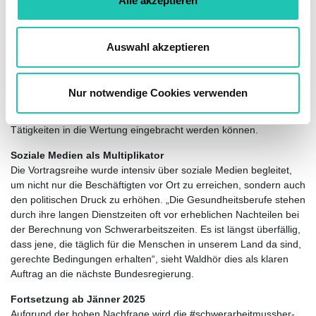
Alle akzeptieren
s
Gesundheitsberufe
w
Organisiert von engagierten Betriebsrät:innen fanden die Vorträge
a
direkt in den Betrieben statt - von öffentlichen Kliniken bis zu
Auswahl akzeptieren
Pflegezentren. „Es war mir wichtig, unseren Kolleginnen und
h
Kollegen die komplexen Hürden bei der Anerkennung von
l
Schwerarbeitszeiten aufzuzeigen und sie dabei zu unterstützen,
Nur notwendige Cookies verwenden
Fehler bei der Antragstellung zu vermeiden“, erklärt Waldhör. Die
Vorträge enthielten auch wertvolle Tipps, wie oft übersehene
Tätigkeiten in die Wertung eingebracht werden können.
Soziale Medien als Multiplikator
Die Vortragsreihe wurde intensiv über soziale Medien begleitet,
um nicht nur die Beschäftigten vor Ort zu erreichen, sondern auch
den politischen Druck zu erhöhen. „Die Gesundheitsberufe stehen
durch ihre langen Dienstzeiten oft vor erheblichen Nachteilen bei
der Berechnung von Schwerarbeitszeiten. Es ist längst überfällig,
dass jene, die täglich für die Menschen in unserem Land da sind,
gerechte Bedingungen erhalten“, sieht Waldhör dies als klaren
Auftrag an die nächste Bundesregierung.
Fortsetzung ab Jänner 2025
Aufgrund der hohen Nachfrage wird die #schwerarbeitmussher-