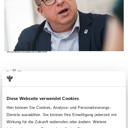
GÖD-
Gesundheitsgewerkschaft:
9.000 Kilometer für die
Diese Webseite verwendet Cookies
Anerkennung von
Hier können Sie Cookies, Analyse- und Personalisierungs-
Schwerarbeit im
Dienste auswählen. Sie können Ihre Einwilligung jederzeit mit
Wirkung für die Zukunft widerrufen oder ändern. Weitere
Gesundheitswesen