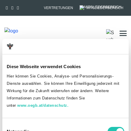
VERTRETUNGEN
MITGLIEDERBEREICH
Tog
HOME
MITGLIEDSCHAFT
Diese Webseite verwendet Cookies
Anmelden
Hier können Sie Cookies, Analyse- und Personalisierungs-
Dienste auswählen. Sie können Ihre Einwilligung jederzeit mit
Du hast bereits einen goed.at-Account?
Wirkung für die Zukunft widerrufen oder ändern. Weitere
Informationen zum Datenschutz finden Sie
ANMELDEN
unter
www.oegb.at/datenschutz.
Noch kein goed.at-Account? Jetzt registrieren!
E