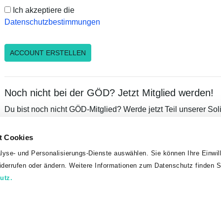
Ich akzeptiere die
Datenschutzbestimmungen
Noch nicht bei der GÖD? Jetzt Mitglied werden!
Du bist noch nicht GÖD-Mitglied? Werde jetzt Teil unserer Sol
von unserem umfangreichen Leistungsangebot, exklusiven Vor
Mitglieder!
t Cookies
lyse- und Personalisierungs-Dienste auswählen. Sie können Ihre Einwill
MITGLIED WERDEN
widerrufen oder ändern. Weitere Informationen zum Datenschutz finden S
utz.
Kontakt
Datenschutz
Impressum
Sitemap
© 2026 Gesundheitsgewerkschaft
01/53 454-218