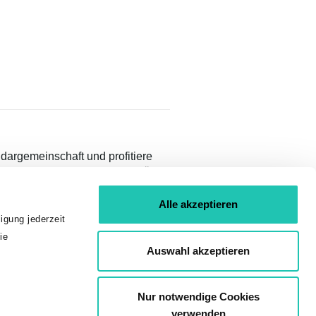
idargemeinschaft und profitiere
teilen und Inhalten nur für GÖD-
Alle akzeptieren
igung jederzeit
ie
Auswahl akzeptieren
Nur notwendige Cookies
verwenden