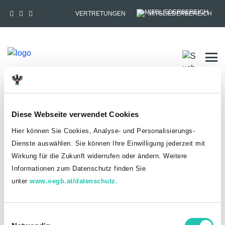
VERTRETUNGEN
MITGLIEDERBEREICH
Tog
HOME
MITGLIEDSCHAFT
Diese Webseite verwendet Cookies
Anmelden
Hier können Sie Cookies, Analyse- und Personalisierungs-
Dienste auswählen. Sie können Ihre Einwilligung jederzeit mit
Du hast bereits einen goed.at-Account?
Wirkung für die Zukunft widerrufen oder ändern. Weitere
Informationen zum Datenschutz finden Sie
ANMELDEN
unter
www.oegb.at/datenschutz.
Noch kein goed.at-Account? Jetzt registrieren!
E