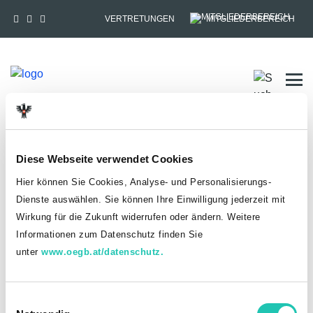
VERTRETUNGEN
MITGLIEDERBEREICH
Tog
HOME
MITGLIEDSCHAFT
Diese Webseite verwendet Cookies
Anmelden
Hier können Sie Cookies, Analyse- und Personalisierungs-
Dienste auswählen. Sie können Ihre Einwilligung jederzeit mit
Du hast bereits einen goed.at-Account?
Wirkung für die Zukunft widerrufen oder ändern. Weitere
Informationen zum Datenschutz finden Sie
ANMELDEN
unter
www.oegb.at/datenschutz.
Noch kein goed.at-Account? Jetzt registrieren!
E