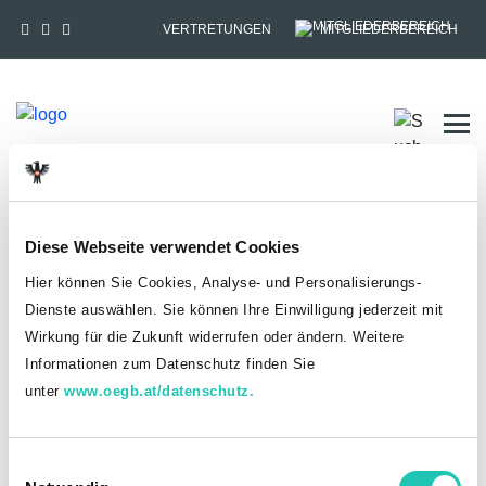
VERTRETUNGEN
MITGLIEDERBEREICH
Tog
HOME
MITGLIEDSCHAFT
Diese Webseite verwendet Cookies
Anmelden
Hier können Sie Cookies, Analyse- und Personalisierungs-
Dienste auswählen. Sie können Ihre Einwilligung jederzeit mit
Du hast bereits einen goed.at-Account?
Wirkung für die Zukunft widerrufen oder ändern. Weitere
Informationen zum Datenschutz finden Sie
ANMELDEN
unter
www.oegb.at/datenschutz.
Noch kein goed.at-Account? Jetzt registrieren!
E